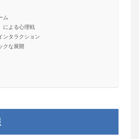
ーム
」による心理戦
インタラクション
ックな展開
報