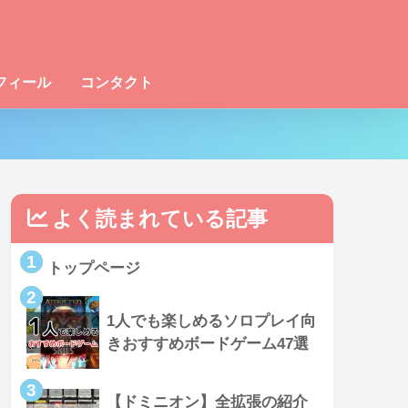
フィール
コンタクト
よく読まれている記事
1
トップページ
2
1人でも楽しめるソロプレイ向
きおすすめボードゲーム47選
3
【ドミニオン】全拡張の紹介