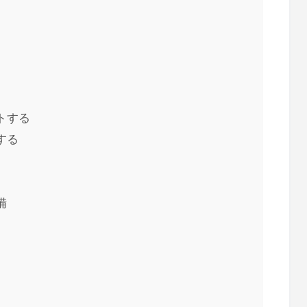
トする
する
備