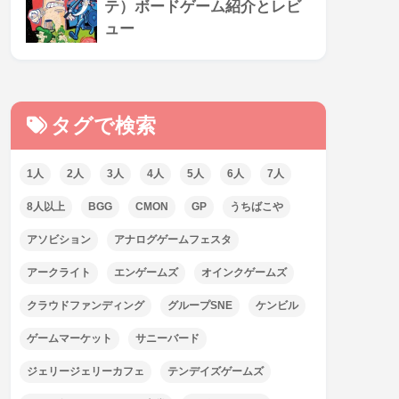
テ）ボードゲーム紹介とレビ
ュー
タグで検索
1人
2人
3人
4人
5人
6人
7人
8人以上
BGG
CMON
GP
うちばこや
アソビション
アナログゲームフェスタ
アークライト
エンゲームズ
オインクゲームズ
クラウドファンディング
グループSNE
ケンビル
ゲームマーケット
サニーバード
ジェリージェリーカフェ
テンデイズゲームズ