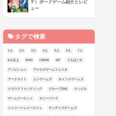
テ）ボードゲーム紹介とレビ
ュー
タグで検索
1人
2人
3人
4人
5人
6人
7人
8人以上
BGG
CMON
GP
うちばこや
アソビション
アナログゲームフェスタ
アークライト
エンゲームズ
オインクゲームズ
クラウドファンディング
グループSNE
ケンビル
ゲームマーケット
サニーバード
ジェリージェリーカフェ
テンデイズゲームズ