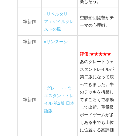
楽しそう。
»リベルタリ
空賊船団提督がテ
準新作
ア：ゲイルクレ
ーマの心理戦。
ストの風
準新作
»サンスーシ
評価:★★★★★
あのグレートウェ
スタントレイルが
第二版になって戻
ってきました。牛
»グレート・ウ
のデッキを構築し
エスタン・トレ
準新作
てすごろくで移動
イル 第2版 日本
して出荷。重量級
語版
ボードゲームが多
くある中でも上位
に位置する高評価