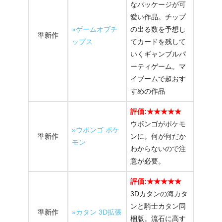
なパッケージが可
愛い作品。チップ
»ゲームオブチ
の出る数を予想し
準新作
ップス
てカードを残して
いくギャンブルパ
ーティゲーム。マ
イブームで超おす
すめの作品
評価:★★★★★
ウボンゴがポケモ
»ウボンゴ ポケ
準新作
ンに。何が何だか
モン
わからないので注
意が必要。
評価:★★★★★
3Dカタンの海カタ
ンと騎士カタン同
準新作
»カタン 3D拡張
梱版。流石に高す