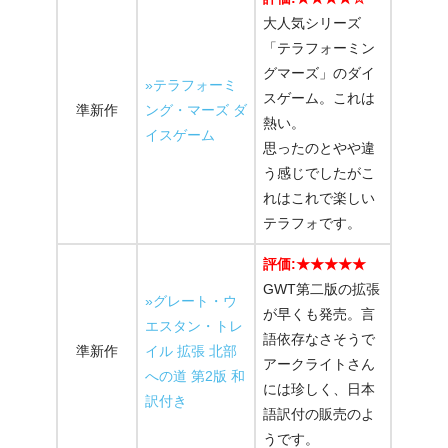
大人気シリーズ
「テラフォーミン
グマーズ」のダイ
»テラフォーミ
スゲーム。これは
準新作
ング・マーズ ダ
熱い。
イスゲーム
思ったのとやや違
う感じでしたがこ
れはこれで楽しい
テラフォです。
評価:★★★★★
GWT第二版の拡張
»グレート・ウ
が早くも発売。言
エスタン・トレ
語依存なさそうで
準新作
イル 拡張 北部
アークライトさん
への道 第2版 和
には珍しく、日本
訳付き
語訳付の販売のよ
うです。