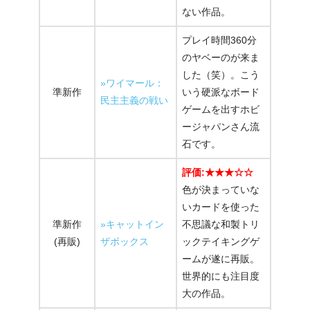
ない作品。
プレイ時間360分
のヤベーのが来ま
した（笑）。こう
»ワイマール：
準新作
いう硬派なボード
民主主義の戦い
ゲームを出すホビ
ージャパンさん流
石です。
評価:★★★☆☆
色が決まっていな
いカードを使った
準新作
»キャットイン
不思議な和製トリ
(再販)
ザボックス
ックテイキングゲ
ームが遂に再販。
世界的にも注目度
大の作品。