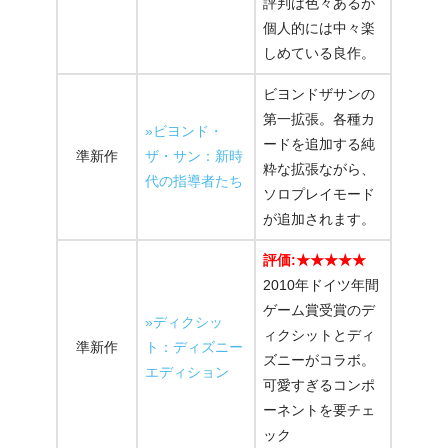
評判は色々あるが
個人的には中々楽
しめている良作。
ビヨンドザサンの
第一拡張。各種カ
»ビヨンド・
ードを追加する純
準新作
ザ・サン：新時
粋な拡張ながら、
代の指導者たち
ソロプレイモード
が追加されます。
評価:★★★★★
2010年ドイツ年間
ゲーム賞受賞のデ
»ディクシッ
ィクシットとディ
準新作
ト：ディズニー
ズニーがコラボ。
エディション
可愛すぎるコンポ
ーネントを要チェ
ック