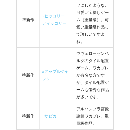
フにしたような、
可愛い宝探しゲー
»ヒッコリー・
準新作
ム（重量級）。可
ディッコリー
愛い重量級作品っ
て珍しいですよ
ね。
ウヴェローゼンベ
ルグのタイル配置
ゲーム。ワカプレ
»アップルジャ
準新作
が有名な方です
ック
が、タイル配置ゲ
ームも優秀な作品
が多いです。
アルハンブラ宮殿
準新作
»サビカ
建築ワカプレ。重
量級作品。