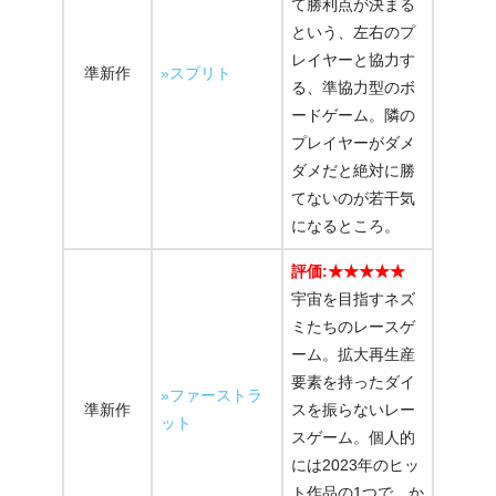
て勝利点が決まる
という、左右のプ
レイヤーと協力す
準新作
»スプリト
る、準協力型のボ
ードゲーム。隣の
プレイヤーがダメ
ダメだと絶対に勝
てないのが若干気
になるところ。
評価:★★★★★
宇宙を目指すネズ
ミたちのレースゲ
ーム。拡大再生産
要素を持ったダイ
»ファーストラ
準新作
スを振らないレー
ット
スゲーム。個人的
には2023年のヒッ
ト作品の1つで、か