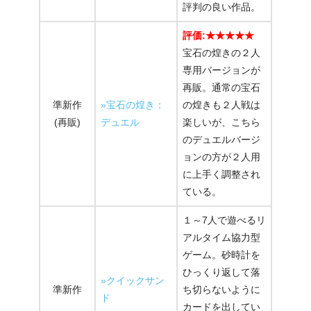
評判の良い作品。
評価:★★★★★
宝石の煌きの２人
専用バージョンが
再販。通常の宝石
準新作
»宝石の煌き：
の煌きも２人戦は
(再販)
デュエル
楽しいが、こちら
のデュエルバージ
ョンの方が２人用
に上手く調整され
ている。
１～7人で遊べるリ
アルタイム協力型
ゲーム。砂時計を
ひっくり返して落
»クイックサン
準新作
ち切らないように
ド
カードを出してい