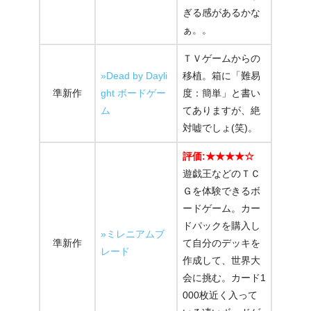
ぎる感があるかな
ぁ。。
ＴＶゲームからの
»Dead by Dayli
移植。箱に「難易
準新作
ght ボードゲー
度：簡単」と書い
ム
てありますが、絶
対嘘でしょ(笑)。
評価:★★★★☆
遊戯王などのＴＣ
Ｇを体験できるボ
ードゲーム。カー
ドパックを購入し
»ミレニアムブ
準新作
て自分のデッキを
レード
作成して、世界大
会に挑む。カード1
000枚近く入って