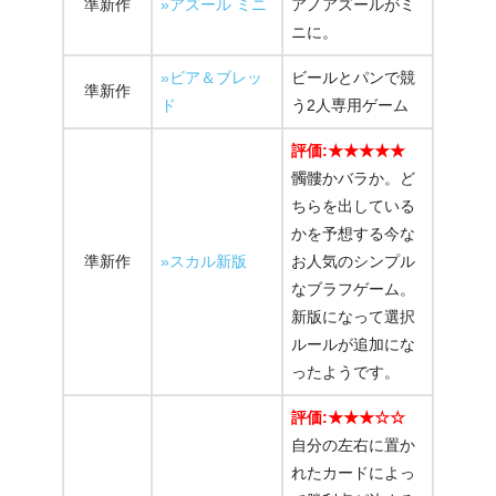
準新作
»アズール ミニ
アノアズールがミ
ニに。
»ビア＆ブレッ
ビールとパンで競
準新作
ド
う2人専用ゲーム
評価:★★★★★
髑髏かバラか。ど
ちらを出している
かを予想する今な
準新作
»スカル新版
お人気のシンプル
なブラフゲーム。
新版になって選択
ルールが追加にな
ったようです。
評価:★★★☆☆
自分の左右に置か
れたカードによっ