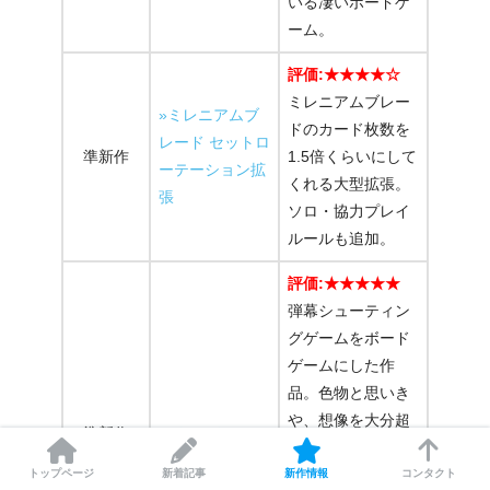
いる凄いボードゲ
ーム。
評価:★★★★☆
ミレニアムブレー
»ミレニアムブ
ドのカード枚数を
レード セットロ
準新作
1.5倍くらいにして
ーテーション拡
くれる大型拡張。
張
ソロ・協力プレイ
ルールも追加。
評価:★★★★★
弾幕シューティン
グゲームをボード
ゲームにした作
品。色物と思いき
や、想像を大分超
準新作
»バレット
えて面白い。ソロ
プレイ・協力ボス
トップページ
新着記事
新作情報
コンタクト