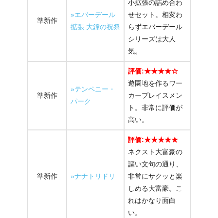
小拡張の詰め合わ
»エバーデール
せセット。相変わ
準新作
拡張 大鐘の祝祭
らずエバーデール
シリーズは大人
気。
評価:★★★★☆
遊園地を作るワー
»テンペニー・
準新作
カープレイスメン
パーク
ト。非常に評価が
高い。
評価:★★★★★
ネクスト大富豪の
謳い文句の通り、
準新作
»ナナトリドリ
非常にサクッと楽
しめる大富豪。こ
れはかなり面白
い。