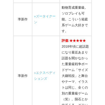
動物育成重量級。
ソロプレイも可
»ズータイクー
準新作
能。こういう箱庭
ン
系ゲーム大好きで
す。
評価:★★★★★
2018年頃に超話題
になり最近あまり
話題を聞かなかっ
た重量級戦争ボー
ドゲーム「サイズ
»エクスペディ
準新作
大鎌戦役」と舞台
ションズ
やテーマ、イラス
トは同じ、全くの
別の重量級ゲーム
（笑）。隕石とか
出てくる。どうい