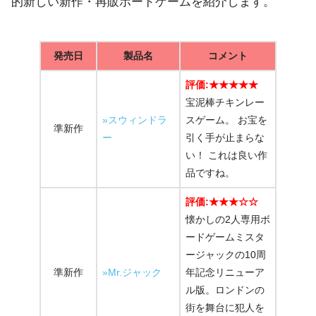
的新しい新作・再販ボードゲームを紹介します。
発売日
製品名
コメント
評価:★★★★★
宝泥棒チキンレー
»スウィンドラ
スゲーム。 お宝を
準新作
ー
引く手が止まらな
い！ これは良い作
品ですね。
評価:★★★☆☆
懐かしの2人専用ボ
ードゲームミスタ
ージャックの10周
準新作
»Mr.ジャック
年記念リニューア
ル版。ロンドンの
街を舞台に犯人を