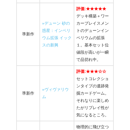
評価:★★★★★
デッキ構築＋ワー
»デューン 砂の
カープレイスメン
惑星：インペリ
トのデューンイン
準新作
ウム拡張 イック
ペリウムの拡張
スの新興
１。基本セット位
値段が高いが一瞬
で品切れ中。
評価:★★★☆☆
セットコレクショ
ンタイプの遺跡発
»ヴィヴァリウ
準新作
掘カードゲーム。
ム
それなりに楽しめ
たがリプレイ性が
気になるところ。
物理的に飛び立つ