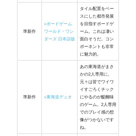
タイル配置をベー
スにした都市発展
»ボードゲーム
を目指すボードゲ
準新作
ワールド・ワン
ーム。これは凄い
ダーズ 日本語版
面白そうだ。コン
ポーネントも非常
に魅力的。
あの東海道がまさ
かの2人専用に。
元々は皆でワイワ
イすごろくチック
準新作
»東海道デュオ
にやるのが醍醐味
のゲーム。2人専用
でのプレイ感の想
像がつかないです
ね。