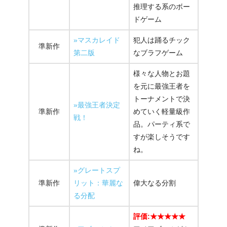
推理する系のボー
ドゲーム
»マスカレイド
犯人は踊るチック
準新作
第二版
なブラフゲーム
様々な人物とお題
を元に最強王者を
トーナメントで決
»最強王者決定
準新作
めていく軽量級作
戦！
品。パーティ系で
すが楽しそうです
ね。
»グレートスプ
準新作
リット：華麗な
偉大なる分割
る分配
評価:★★★★★