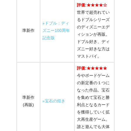
評価:★★★★☆
世界で超売れてい
るドブルシリーズ
»ドブル：ディ
のディズニーエデ
準新作
ズニー100周年
ィションが再販。
記念版
ドブル好き、ディ
ズニー好きな方は
マストバイ。
評価:★★★★★
今やボードゲーム
の新定番の１つに
なった作品。宝石
準新作
を集めて宝石と勝
»宝石の煌き
(再販)
利点となるカード
を獲得していく拡
大再生産ゲーム。
誰と遊んでも大体