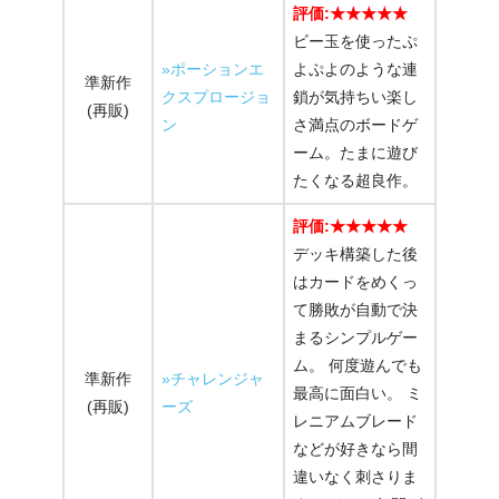
評価:★★★★★
ビー玉を使ったぷ
»ポーションエ
よぷよのような連
準新作
クスプロージョ
鎖が気持ちい楽し
(再販)
ン
さ満点のボードゲ
ーム。たまに遊び
たくなる超良作。
評価:★★★★★
デッキ構築した後
はカードをめくっ
て勝敗が自動で決
まるシンプルゲー
ム。 何度遊んでも
準新作
»チャレンジャ
最高に面白い。 ミ
(再販)
ーズ
レニアムブレード
などが好きなら間
違いなく刺さりま