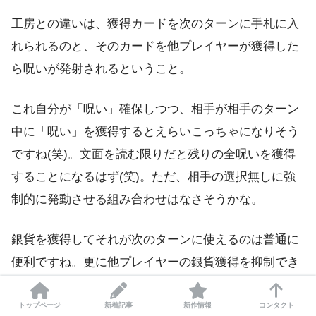
工房との違いは、獲得カードを次のターンに手札に入
れられるのと、そのカードを他プレイヤーが獲得した
ら呪いが発射されるということ。
これ自分が「呪い」確保しつつ、相手が相手のターン
中に「呪い」を獲得するとえらいこっちゃになりそう
ですね(笑)。文面を読む限りだと残りの全呪いを獲得
することになるはず(笑)。ただ、相手の選択無しに強
制的に発動させる組み合わせはなさそうかな。
銀貨を獲得してそれが次のターンに使えるのは普通に
便利ですね。更に他プレイヤーの銀貨獲得を抑制でき
る。と考えると中々強いのではないかって気がします
ね。ということで困ったら、とりあえず銀貨に使って
トップページ
新着記事
新作情報
コンタクト