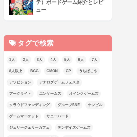
テ）ボードゲーム紹介とレビ
ュー
タグで検索
1人
2人
3人
4人
5人
6人
7人
8人以上
BGG
CMON
GP
うちばこや
アソビション
アナログゲームフェスタ
アークライト
エンゲームズ
オインクゲームズ
クラウドファンディング
グループSNE
ケンビル
ゲームマーケット
サニーバード
ジェリージェリーカフェ
テンデイズゲームズ