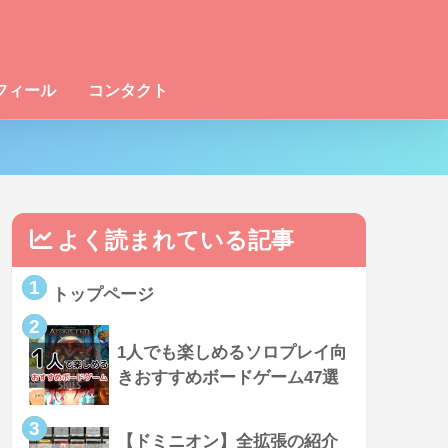
フィール
コンタクト
よく読まれている記事
1
トップページ
2
1人でも楽しめるソロプレイ向
きおすすめボードゲーム47選
3
【ドミニオン】全拡張の紹介