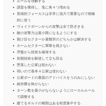
ルールを理解する
課題を獲得し、兎に角４つ埋める
英雄的フォーカスは非常に強力で重要なので積極
的に使う
ヴォイドボーンからの攻撃は全て防ぎきる
敵の攻撃力は最小限になるようにする
裂け目セクターか避難所のどちらかは解決する
ホームセクターに軍隊を残さない
序盤から技術を確保する
初期技術を駆使して立ち回る
堕落した公家は狙わない
弱いので基本４公家は使わない
公家ボードの裏面のアドバイスをうのみにしない
維持費を怖がらない
ターン数を最小がならないようにローカルルール
で調整する
建てるギルドの種類はある程度集中する