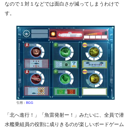
なので１対１などでは面白さが減ってしまうわけで
す。
引用：
BGG
「北へ進行！」「魚雷発射ー！」みたいに、全員で潜
水艦乗組員の役割に成りきるのが楽しいボードゲー
ム