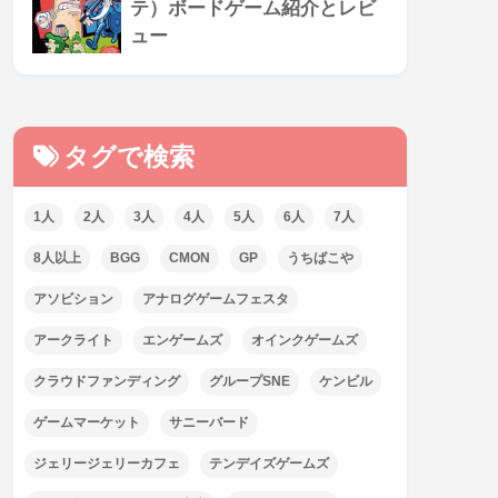
テ）ボードゲーム紹介とレビ
ュー
タグで検索
1人
2人
3人
4人
5人
6人
7人
8人以上
BGG
CMON
GP
うちばこや
アソビション
アナログゲームフェスタ
アークライト
エンゲームズ
オインクゲームズ
クラウドファンディング
グループSNE
ケンビル
ゲームマーケット
サニーバード
ジェリージェリーカフェ
テンデイズゲームズ